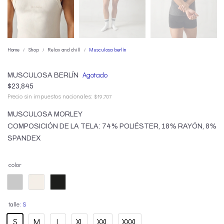
Home
Shop
Relax and chill
Musculosa berlín
/
/
/
Agotado
MUSCULOSA BERLÍN
$
23,845
Precio sin impuestos nacionales:
$
19,707
MUSCULOSA MORLEY
COMPOSICIÓN DE LA TELA: 74% POLIÉSTER, 18% RAYÓN, 8%
SPANDEX
: S
S
M
L
XL
XXL
XXXL