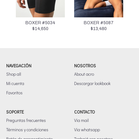
BOXER #5034
BOXER #5087
$
14,650
$
13,480
NAVEGACIÓN
NOSOTROS
Shop all
About acro
Mi cuenta
Descargar lookbook
Favoritos
SOPORTE
CONTACTO
Preguntas frecuentes
Via mail
Términos y condiciones
Via whatsapp
Botón de arrepentimiento
Trabajá con nosotros