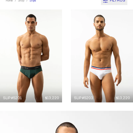
FILTROS
Home
Shop
Slips
/
/
SLIP #5201
$
13,220
SLIP #5203
$
13,220