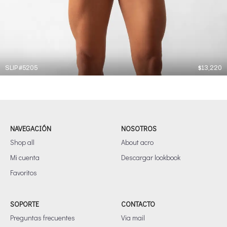
SLIP #5205
$
13,220
NAVEGACIÓN
NOSOTROS
Shop all
About acro
Mi cuenta
Descargar lookbook
Favoritos
SOPORTE
CONTACTO
Preguntas frecuentes
Via mail