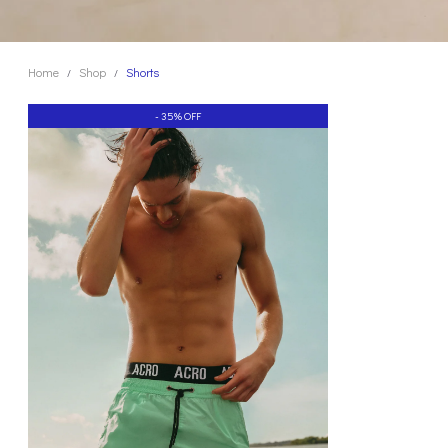
Home
Shop
Shorts
/
/
- 35% OFF