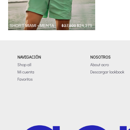
El
El
SHORT MIAMI – MENTA
$
37,500
$
24,375
precio
precio
original
actual
era:
es:
$37,500.
$24,375.
NAVEGACIÓN
NOSOTROS
Shop all
About acro
Mi cuenta
Descargar lookbook
Favoritos