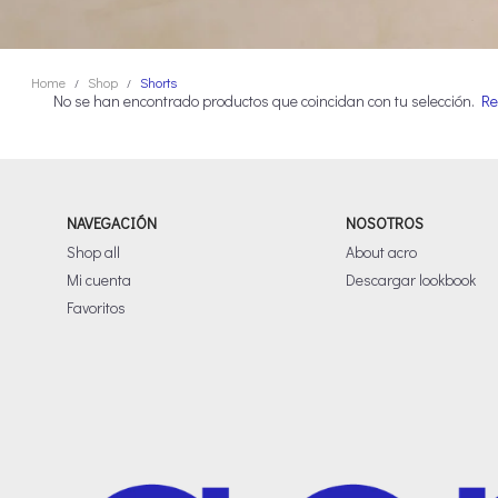
Home
Shop
Shorts
/
/
No se han encontrado productos que coincidan con tu selección.
Re
NAVEGACIÓN
NOSOTROS
Shop all
About acro
Mi cuenta
Descargar lookbook
Favoritos