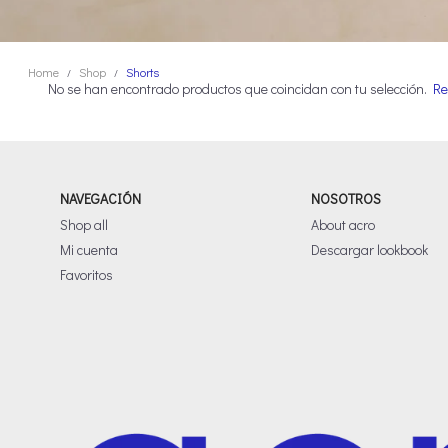
Home
Shop
Shorts
/
/
No se han encontrado productos que coincidan con tu selección.
Re
NAVEGACIÓN
NOSOTROS
Shop all
About acro
Mi cuenta
Descargar lookbook
Favoritos