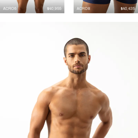
ACRO6
$
40,955
ACRO8
$
40,435