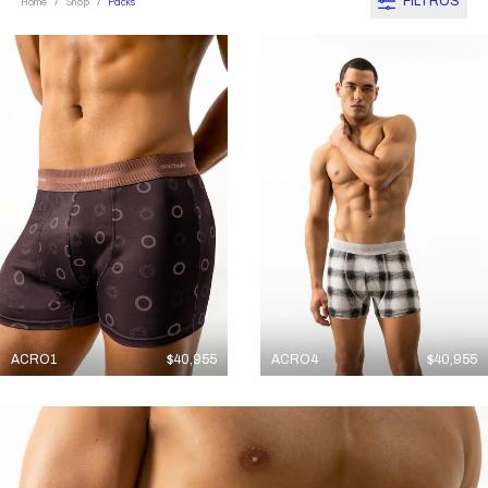
FILTROS
Home
Shop
Packs
/
/
ACRO1
$
40,955
ACRO4
$
40,955