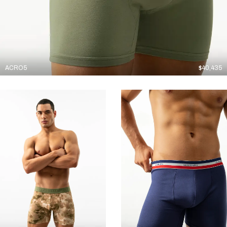
ACRO5
$
40,435