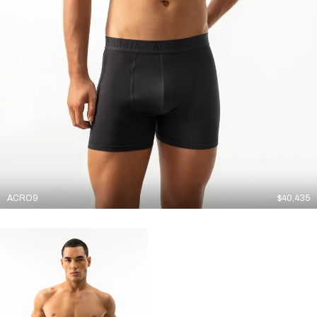
ACRO9
$
40,435