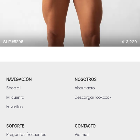
SLIP #5205
$
13,220
NAVEGACIÓN
NOSOTROS
Shop all
About acro
Mi cuenta
Descargar lookbook
Favoritos
SOPORTE
CONTACTO
Preguntas frecuentes
Via mail