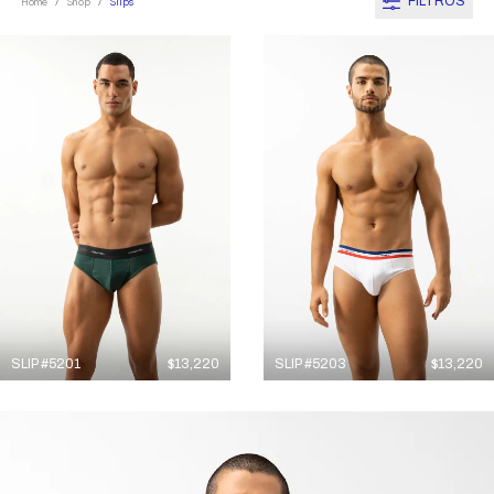
FILTROS
Home
Shop
Slips
/
/
SLIP #5201
$
13,220
SLIP #5203
$
13,220