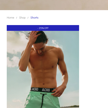
Home
Shop
Shorts
/
/
- 35% OFF