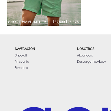
El
El
SHORT MIAMI – MENTA
$
37,500
$
24,375
precio
precio
original
actual
era:
es:
$37,500.
$24,375.
NAVEGACIÓN
NOSOTROS
Shop all
About acro
Mi cuenta
Descargar lookbook
Favoritos