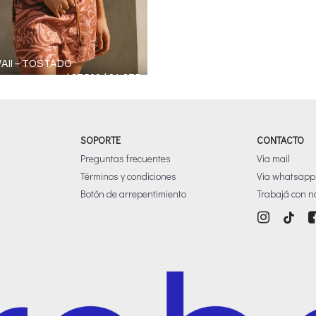
II – TOSTADO
El
El
$
37,500
$
24,375
precio
precio
original
actual
era:
es:
$37,500.
$24,375.
SOPORTE
CONTACTO
Preguntas frecuentes
Via mail
Términos y condiciones
Via whatsapp
Botón de arrepentimiento
Trabajá con n