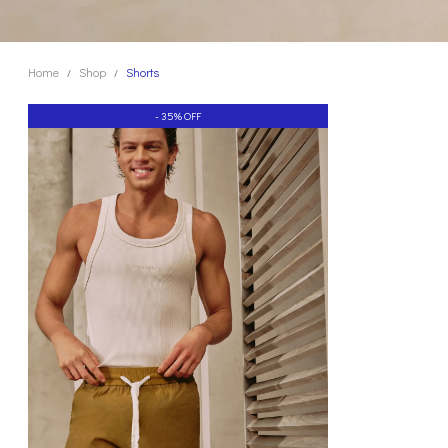
Home
Shop
Shorts
/
/
- 35% OFF