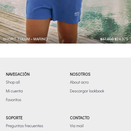
El
El
SHORT TULUM – MARINO
$
37,500
$
24,375
precio
p
original
a
era:
es
$37,500.
$
NAVEGACIÓN
NOSOTROS
Shop all
About acro
Mi cuenta
Descargar lookbook
Favoritos
SOPORTE
CONTACTO
Preguntas frecuentes
Via mail