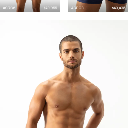
ACRO6
$
40,955
ACRO8
$
40,435