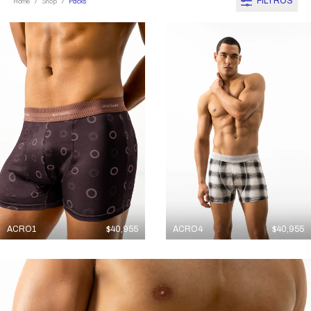
FILTROS
Home
Shop
Packs
/
/
ACRO1
$
40,955
ACRO4
$
40,955