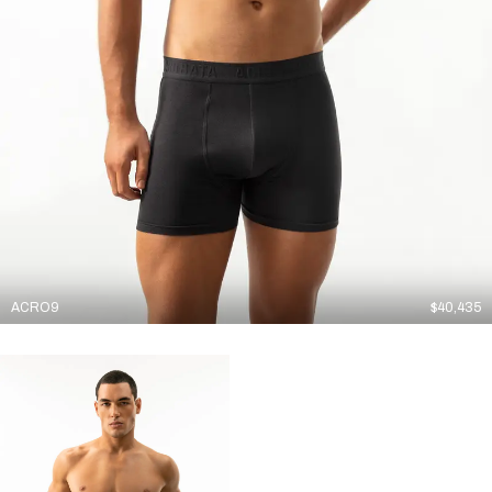
ACRO9
$
40,435