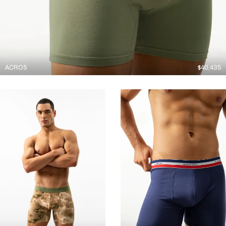
ACRO5
$
40,435