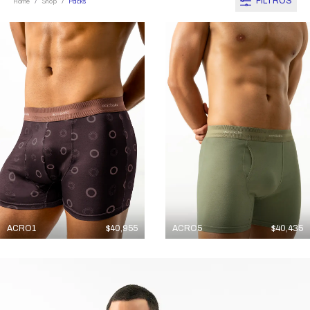
FILTROS
Home
Shop
Packs
/
/
ACRO1
$
40,955
ACRO5
$
40,435