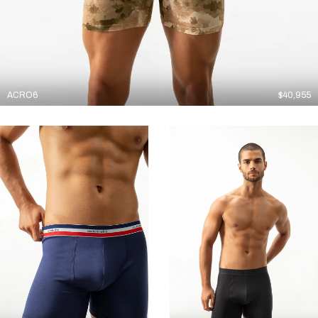
ACRO6
$
40,955