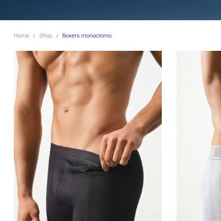
Home
Shop
Boxers monocromo
/
/