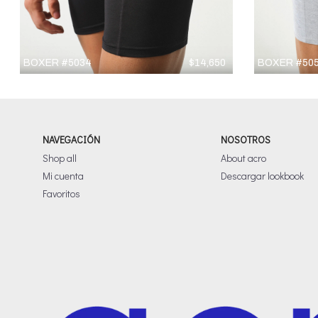
BOXER #5034
$
14,650
BOXER #50
NAVEGACIÓN
NOSOTROS
Shop all
About acro
Mi cuenta
Descargar lookbook
Favoritos