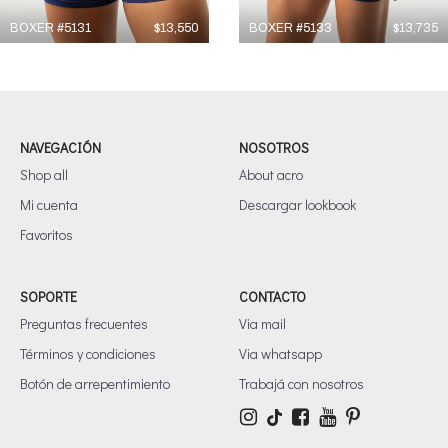
BOXER #5131
$
13,550
BOXER #5133
$
13,735
NAVEGACIÓN
NOSOTROS
Shop all
About acro
Mi cuenta
Descargar lookbook
Favoritos
SOPORTE
CONTACTO
Preguntas frecuentes
Via mail
Términos y condiciones
Via whatsapp
Botón de arrepentimiento
Trabajá con nosotros