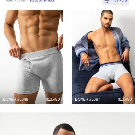
FILTROS
Home
Shop
Boxers combinados
/
/
BOXER #5048
$
13,480
BOXER #5087
$
13,480