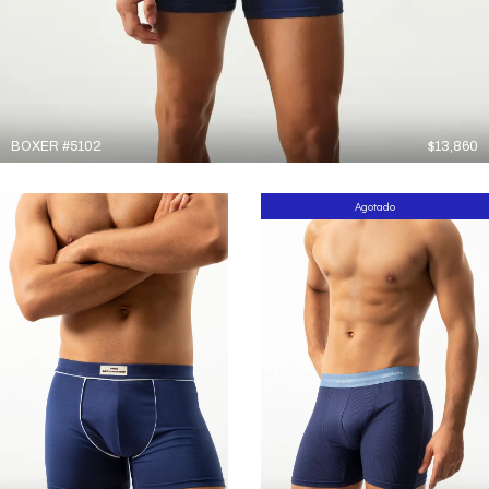
BOXER #5102
$
13,860
Agotado