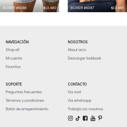
BOXER #5048
$
13,480
BOXER #5087
$
13,480
NAVEGACIÓN
NOSOTROS
Shop all
About acro
Mi cuenta
Descargar lookbook
Favoritos
SOPORTE
CONTACTO
Preguntas frecuentes
Via mail
Términos y condiciones
Via whatsapp
Botón de arrepentimiento
Trabajá con nosotros