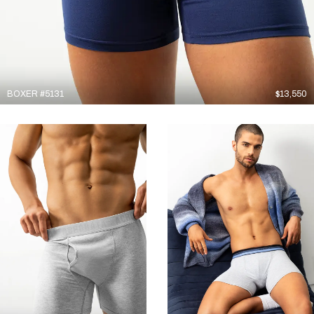
BOXER #5131
$
13,550