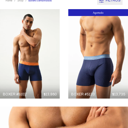
FILTROS
Home
Shop
Boxers combinados
/
/
Agotado
BOXER #5102
$
13,860
BOXER #5133
$
13,735